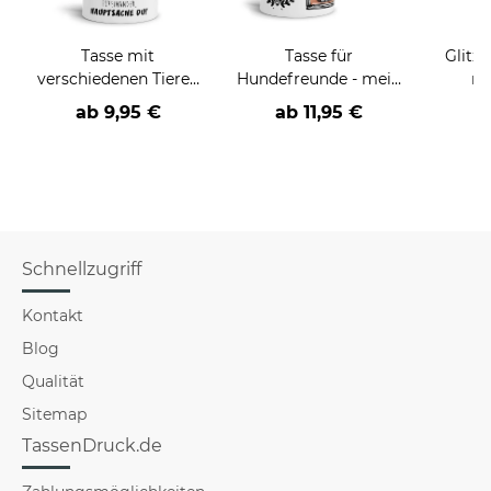
Tasse mit
Tasse für
Glitze
verschiedenen Tieren
Hundefreunde - mein
mi
und Sprüchen
Hund, meine Welt
Manch
ab
9,95 €
ab
11,95 €
Feens
Schnellzugriff
Kontakt
Blog
Qualität
Sitemap
TassenDruck.de