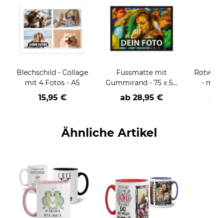
Blechschild - Collage
Fussmatte mit
Rotwei
mit 4 Fotos - A5
Gummirand - 75 x 50
- mi
cm
15,95 €
ab
28,95 €
a
Ähnliche Artikel