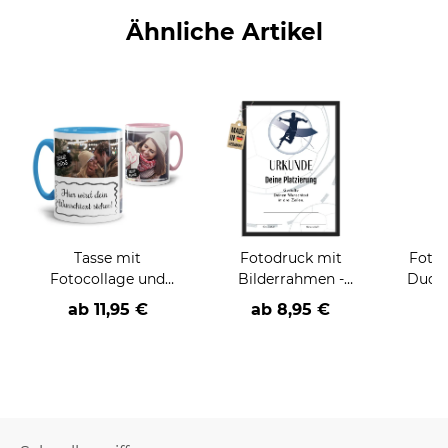
Ähnliche Artikel
Tasse mit
Fotodruck mit
Foto
Fotocollage und
Bilderrahmen -
Duden
Wunschtext -
Urkunde für
ab
11,95 €
ab 8,95 €
a
verschiedene
Handballer - mit
Designs
Wunschtext - 2
verschiedene Größen