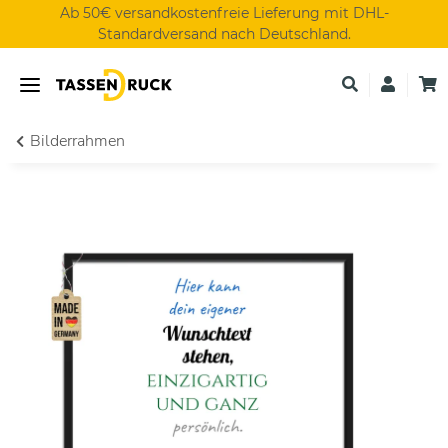
Ab 50€ versandkostenfreie Lieferung mit DHL-
Standardversand nach Deutschland.
Bilderrahmen