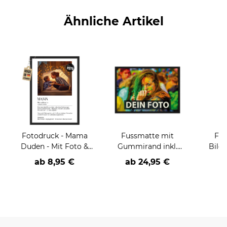
Ähnliche Artikel
Fotodruck - Mama
Fussmatte mit
Fot
Duden - Mit Foto &
Gummirand inkl.
Bild
Name
Druck
Geburt
ab 8,95 €
ab 24,95 €
a
- mit 
versch