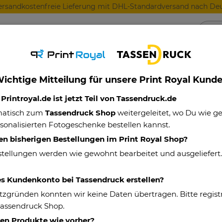
ersandkostenfreie Lieferung mit DHL-Standardversand nach Deu
Anlässe
Für Lieblingsmenschen
Für Geschäft
ichtige Mitteilung für unsere Print Royal Kund
tbester Lieblingspapa - mit Foto
rintroyal.de ist jetzt Teil von Tassendruck.de
matisch zum
Tassendruck Shop
weitergeleitet, wo Du wie 
sonalisierten Fotogeschenke bestellen kannst.
Feuerzeug - We
en bisherigen Bestellungen im Print Royal Shop?
mit Foto
stellungen werden wie gewohnt bearbeitet und ausgeliefert
Eigenschaften
es Kundenkonto bei Tassendruck erstellen?
tzgründen konnten wir keine Daten übertragen. Bitte registr
Artikelnummer:
Tassendruck Shop.
Material:
hen Produkte wie vorher?