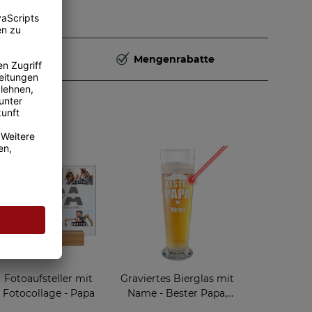
Deutschland
Mengenrabatte
rzeug
Fotoaufsteller mit
Graviertes Bierglas mit
Fotocollage - Papa
Name - Bester Papa,
Herz - 500 ml