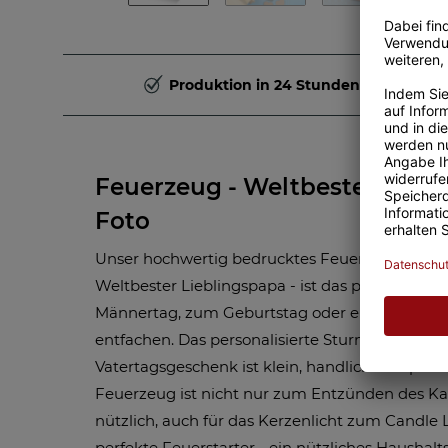
Produktion in 24 Stunden
Feuerzeug - Weltbester Liebl
Foto
Unser hochwertig bedrucktes Feuerzeug für P
Weltbester Lieblingspapa - ist das perfekte G
Männertag, zum Geburtstag oder einfach nur 
entfachen. Das personalisierte Sturmfeuerzeug 
Vatertagsgeschenk ist klein, handlich und pass
Feuerzeug ist nicht nur zum Entzünden des Ka
nützlich, auch für das Kerzenlicht zum Candle L
perfekte Feuerstarter - ein nützliches Haushalts