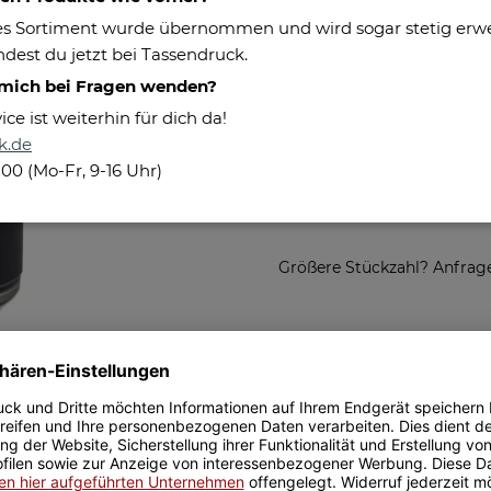
s Sortiment wurde übernommen und wird sogar stetig erweit
Maße:
dest du jetzt bei Tassendruck.
Besonderheiten:
 mich bei Fragen wenden?
Herstellerinformationen
e ist weiterhin für dich da!
k.de
14,95 €
100 (Mo-Fr, 9-16 Uhr)
inkl. 19% MwSt. , zzgl.
Versand
(Kl
Größere Stückzahl? Anfrage 