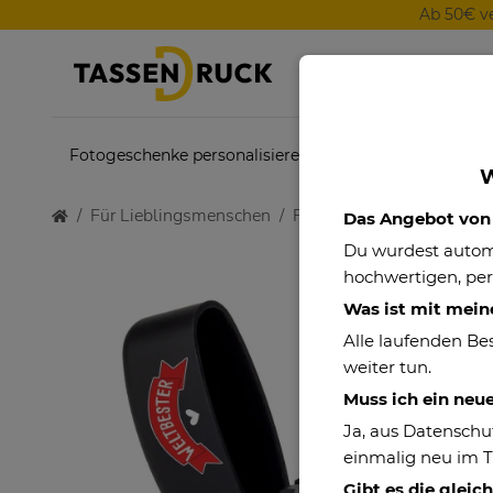
Ab 50€ v
Fotogeschenke personalisieren
Themenwelten
W
Für Lieblingsmenschen
Familie
Feuerzeug - Wel
Das Angebot von P
Du wurdest auto
hochwertigen, per
Was ist mit mein
Alle laufenden Be
weiter tun.
Muss ich ein neu
Ja, aus Datenschu
einmalig neu im 
Gibt es die gleic