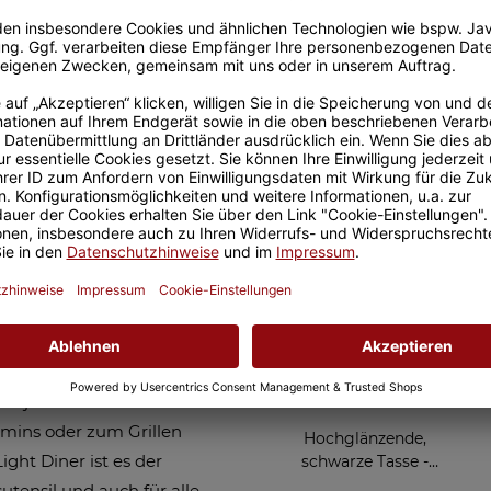
Sicherer Kauf Auf Rechnung
Produktion in 
Passend zu Deinem Feue
ingspapa - mit
apa mit dem Spruch -
eschenk zum Vatertag oder
so für den Papa zum Feuer
als persönliches
t in jede Hosentasche. Das
mins oder zum Grillen
Hochglänzende,
ight Diner ist es der
schwarze Tasse -
Allerbester Papa - mit 4
utensil und auch für alle