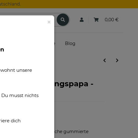
tschland.
0,00 €
×
skunden
Gutscheine
Blog
en
gewohnt unsere
ltbester Lieblingspapa -
. Du musst nichts
iere dich
S31027
Kunststoff, weiche gummierte