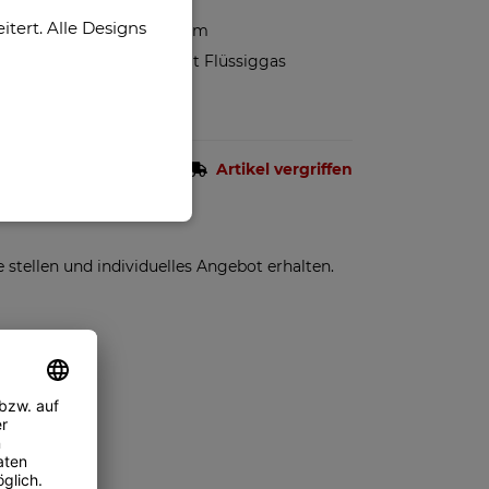
Oberfläche
ert. Alle Designs
40 mm x 70 mm
Nachfüllbar mit Flüssiggas
Artikel vergriffen
einpaket)
stellen und individuelles Angebot erhalten.