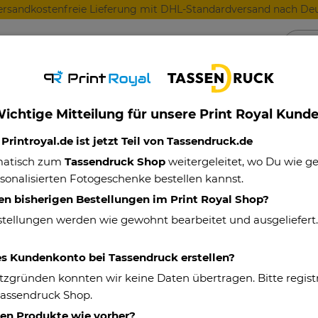
ersandkostenfreie Lieferung mit DHL-Standardversand nach Deu
Anlässe
Für Lieblingsmenschen
Für Geschäft
ichtige Mitteilung für unsere Print Royal Kund
r beste Papa der Welt - mit Name
rintroyal.de ist jetzt Teil von Tassendruck.de
matisch zum
Tassendruck Shop
weitergeleitet, wo Du wie 
sonalisierten Fotogeschenke bestellen kannst.
Feuerzeug - Der
en bisherigen Bestellungen im Print Royal Shop?
Name
stellungen werden wie gewohnt bearbeitet und ausgeliefert
Eigenschaften
es Kundenkonto bei Tassendruck erstellen?
tzgründen konnten wir keine Daten übertragen. Bitte registr
Artikelnummer:
Tassendruck Shop.
Material:
hen Produkte wie vorher?