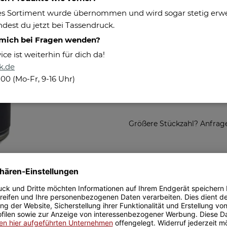
s Sortiment wurde übernommen und wird sogar stetig erweit
Maße:
dest du jetzt bei Tassendruck.
Besonderheiten:
 mich bei Fragen wenden?
Herstellerinformationen
e ist weiterhin für dich da!
k.de
14,95 €
100 (Mo-Fr, 9-16 Uhr)
inkl. 19% MwSt. , zzgl.
Versand
(Kl
Größere Stückzahl? Anfrage 