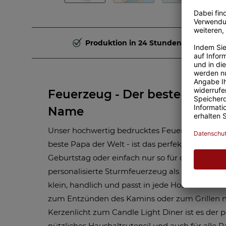
Produktion in 24 Stunden
Feuerzeug - Der beste Papa d
Name
Unser hochwertig bedrucktes Feuerzeug für P
beste Papa der Welt - ist das perfekte Gesche
Geburtstag oder einfach nur so für den Papa 
personalisierte Sturmfeuerzeug als persönliche
klein, handlich und passt in jede Hosentasche. 
zum Entzünden des Kamins oder zum Grillen nü
Kerzenlicht zum Candle Light Diner ist es der p
nützliches Haushaltsutensil und auch für alle 