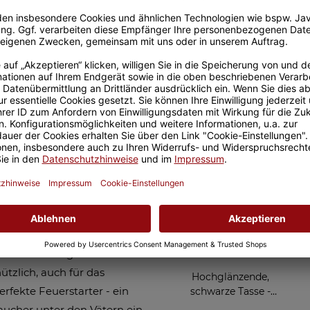
Sicherer Kauf Auf Rechnung
Produktion in 
Passend zu Deinem Feue
er Welt - mit
apa mit dem Spruch - Der
nk zum Vatertag, zum
zum Feuer entfachen. Das
s Vatertagsgeschenk ist
Das Feuerzeug ist nicht nur
tzlich, auch für das
Hochglänzende,
erfekte Feuerstarter - ein
schwarze Tasse -
Allerbester Papa - mit 4
Raucher unter den Vätern ein