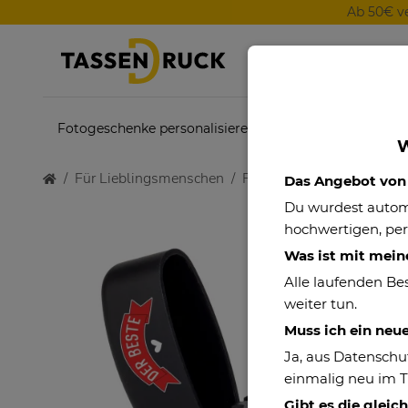
Ab 50€ v
Fotogeschenke personalisieren
Themenwelten
W
Für Lieblingsmenschen
Familie
Feuerzeug - De
Das Angebot von P
Du wurdest auto
hochwertigen, per
Was ist mit mein
Alle laufenden Be
weiter tun.
Muss ich ein neu
Ja, aus Datenschu
einmalig neu im 
Gibt es die gleic