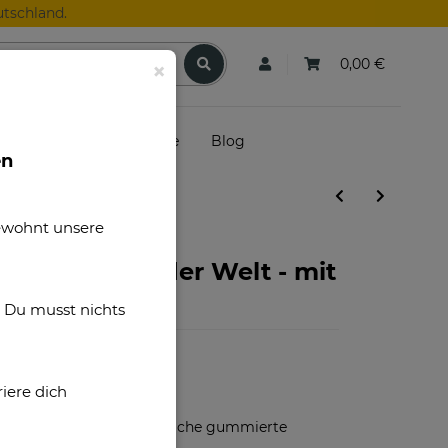
tschland.
0,00 €
×
skunden
Gutscheine
Blog
en
gewohnt unsere
 beste Papa der Welt - mit
. Du musst nichts
iere dich
S31028
Kunststoff, weiche gummierte