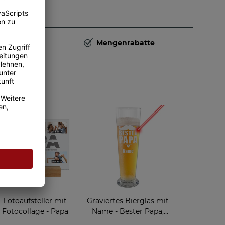
Deutschland
Mengenrabatte
rzeug
Fotoaufsteller mit
Graviertes Bierglas mit
Fotocollage - Papa
Name - Bester Papa,
Herz - 500 ml