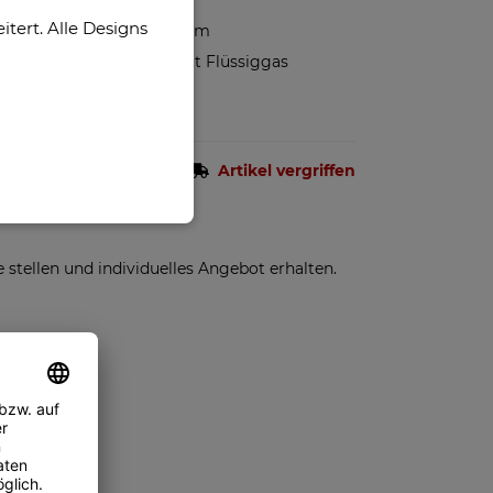
Oberfläche
ert. Alle Designs
40 mm x 70 mm
Nachfüllbar mit Flüssiggas
Artikel vergriffen
einpaket)
stellen und individuelles Angebot erhalten.