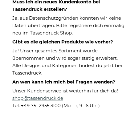
Muss ich ein neues Kundenkonto bei
Tassendruck erstellen?
Ja, aus Datenschutzgründen konnten wir keine
Daten übertragen. Bitte registriere dich einmalig
neu im Tassendruck Shop.
Gibt es die gleichen Produkte wie vorher?
Ja! Unser gesamtes Sortiment wurde
übernommen und wird sogar stetig erweitert.
Espresso Tasse aus Porzellan -
Alle Designs und Kategorien findest du jetzt bei
Henkel eckig - mit Teller - 100
Tassendruck.
ml
An wen kann ich mich bei Fragen wenden?
Unser Kundenservice ist weiterhin für dich da!
shop@tassendruck.de
Eigenschaften
Tel: +49 751 2955 3100 (Mo-Fr, 9-16 Uhr)
Herstellerinformationen