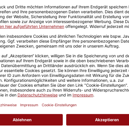
Sicherer Kauf Auf Rechnung
Produktion in 
Tassenverpackung Weih
iMiMi
ch hör nur MiMiMi - sorgen
lustige Aufmerksamkeit für
buste, leichte
 Outdoorfans und Camper
Geschenkverpackung
für Tassen - Frohe
Weihnachten - HO HO
W