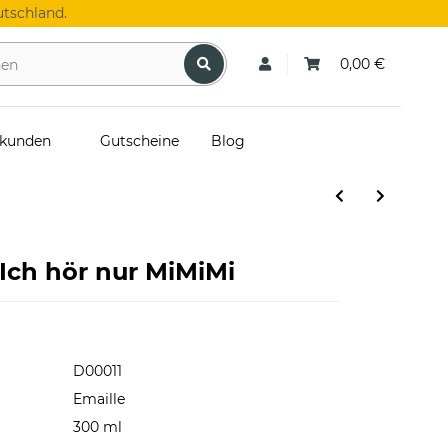
tschland.
0,00 €
skunden
Gutscheine
Blog
 Ich hör nur MiMiMi
D00011
Emaille
300 ml