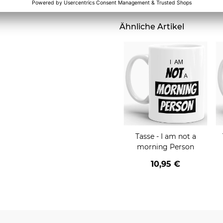
2,95 €
HO - rot
Ähnliche Artikel
Tasse - I am not a
morning Person
10,95 €