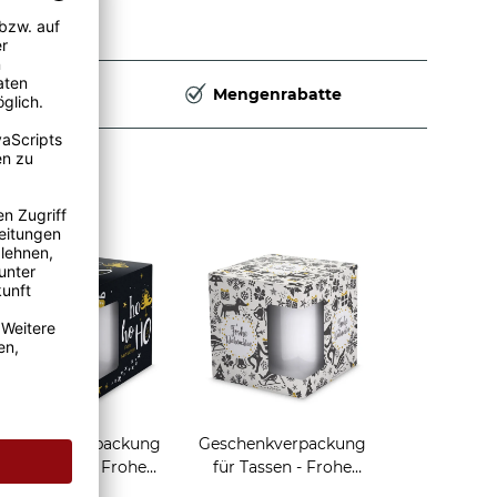
Deutschland
Mengenrabatte
nachten
Geschenkverpackung
Geschenkverpackung
für Tassen - Frohe
für Tassen - Frohe
eihnachten - HO HO
Weihnachten - Rentier