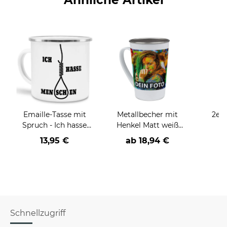
Emaille-Tasse mit
Metallbecher mit
2er 
Spruch - Ich hasse
Henkel Matt weiß
Menschen
400 ml
Stric
13,95 €
ab
18,94 €
Wu
Schnellzugriff