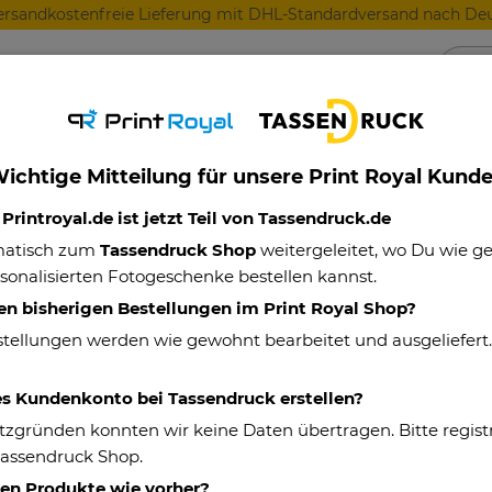
ersandkostenfreie Lieferung mit DHL-Standardversand nach Deu
Anlässe
Für Lieblingsmenschen
Für Geschäft
ichtige Mitteilung für unsere Print Royal Kund
se mit Trinkhalm und Wunschtext - 4 Farben - 420 ml
rintroyal.de ist jetzt Teil von Tassendruck.de
matisch zum
Tassendruck Shop
weitergeleitet, wo Du wie 
sonalisierten Fotogeschenke bestellen kannst.
Edelstahl Cola
en bisherigen Bestellungen im Print Royal Shop?
Wunschtext - 4
stellungen werden wie gewohnt bearbeitet und ausgeliefert
Eigenschaften
es Kundenkonto bei Tassendruck erstellen?
tzgründen konnten wir keine Daten übertragen. Bitte registr
Artikelnummer:
Tassendruck Shop.
Material:
hen Produkte wie vorher?