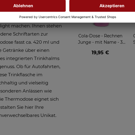
Sie die Liebsten mit dieser
werden kann. Verleihen Sie
e sie mit ihrem Wunschtext
hlight machen. Ihnen stehen
edene Schriftarten zur
Cola-Dose - Rechnen
odose fasst ca. 420 ml und
Junge - mit Name - 3
Farben
ie Getränke über einen
19,95 €
es integrierten Trinkhalms
genuss. Ob für Autofahrten,
iese Trinkflasche im
chhaltig und vielseitig
besonderen Anlässen wie
ie Thermodose eignet sich
talten Sie hier Ihre
unverwechselbares Unikat.