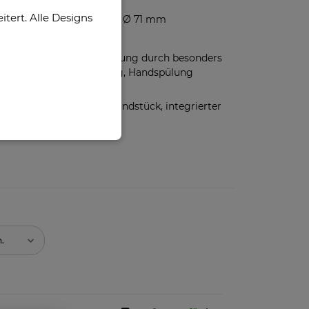
Edelstahl
ert. Alle Designs
Höhe 190 mm, Ø 71 mm
ca. 420 ml
Leichte Reinigung durch besonders
große Öffnung, Handspülung
empfohlen
Klappbares Mundstück, integrierter
Trinkhalm
n.