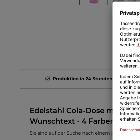
Produktion in 24 Stunden
Edelstahl Cola-Dose mit Tri
Wunschtext - 4 Farben - 420 
Sie sind auf der Suche nach einem persönliche