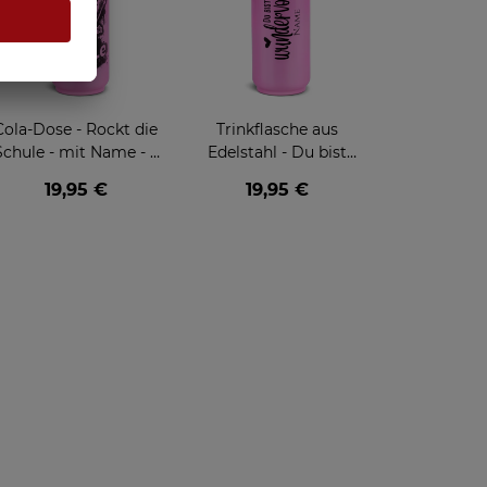
Cola-Dose - Rockt die
Trinkflasche aus
Schule - mit Name - 3
Edelstahl - Du bist
Farben
wundervoll - mit Name
19,95 €
19,95 €
- verschiedene Farben,
420 ml