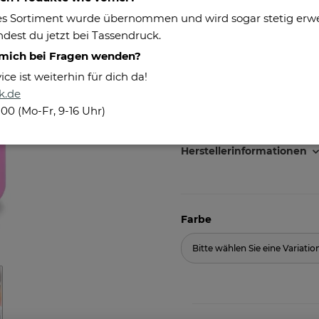
s Sortiment wurde übernommen und wird sogar stetig erweit
Maße:
dest du jetzt bei Tassendruck.
Füllmenge:
 mich bei Fragen wenden?
Pflegehinweis:
e ist weiterhin für dich da!
k.de
Besonderheiten:
100 (Mo-Fr, 9-16 Uhr)
Herstellerinformationen
Farbe
Bitte wählen Sie eine Variatio