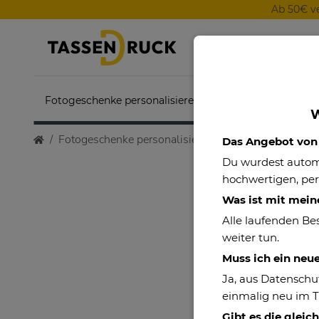
Ab 50€ v
Fotogeschenke personalisieren
Themenwelten
W
Fotogeschenke personalisieren
Edelstahl Cola-Do
Das Angebot von P
Du wurdest auto
hochwertigen, per
Was ist mit mein
Alle laufenden Be
weiter tun.
Muss ich ein neu
Ja, aus Datenschu
einmalig neu im 
Gibt es die gleic