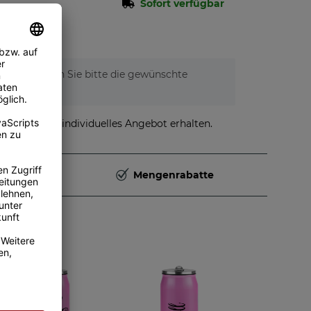
Sofort verfügbar
tionen. Wählen Sie bitte die gewünschte
stellen und individuelles Angebot erhalten.
Deutschland
Mengenrabatte