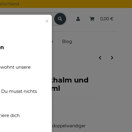
tschland.
0,00 €
×
skunden
Gutscheine
Blog
en
gewohnt unsere
-Dose mit Trinkhalm und
 Farben - 420 ml
. Du musst nichts
iere dich
D30023
Hochwertiger, doppelwandiger