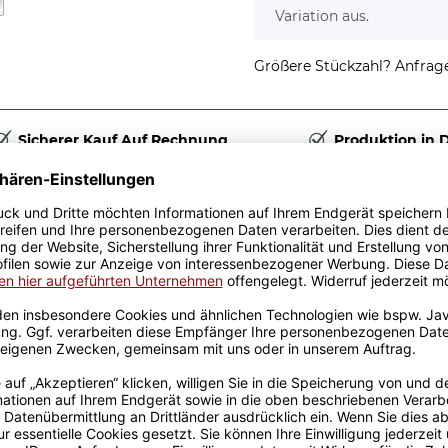
Variation aus.
Größere Stückzahl? Anfrage 
Sicherer Kauf Auf Rechnung
Produktion in 
Passende Verpackungen
ozicke und
n und Kolleginnen im Office
r einfach nur so als
cher für den Arbeitsplatz.
ls langlebigem
h das Motiv auch mehrere