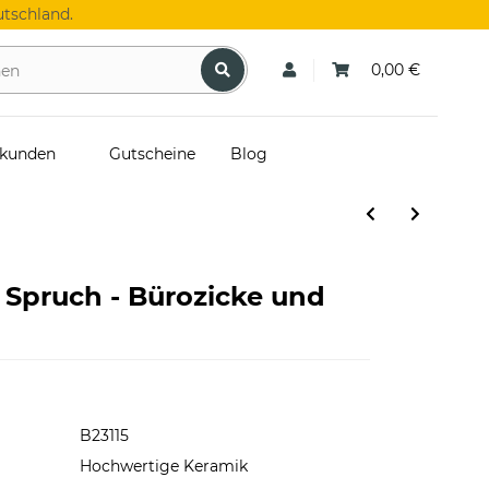
tschland.
0,00 €
skunden
Gutscheine
Blog
 Spruch - Bürozicke und
B23115
Hochwertige Keramik