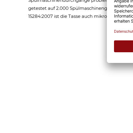
Spülmaschinendurchgänge problemlos überste
getestet auf 2.000 Spülmaschinengänge). Dank 
15284:2007 ist die Tasse auch mikrowellengeei