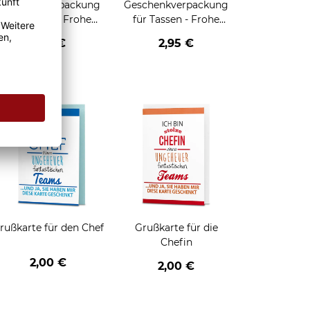
Geschenkverpackung
Geschenkverpackung
für Tassen - Frohe
für Tassen - Frohe
eihnachten - HO HO
Weihnachten - Rentier
2,95 €
2,95 €
HO - schwarz
enken
rußkarte für den Chef
Grußkarte für die
Chefin
2,00 €
2,00 €