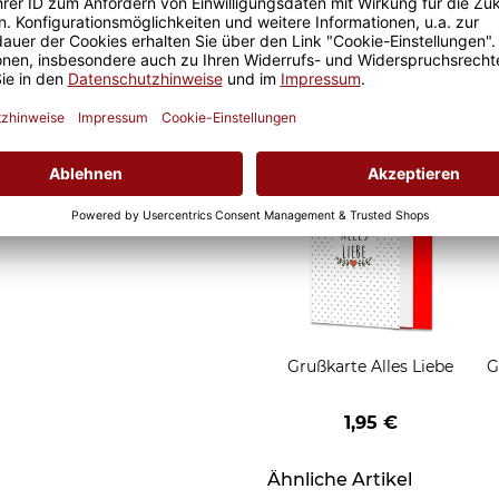
ht (nach BS EN 12875-4
Geschenkverpackung
der Zertifizierung BS EN
für Tassen - Frohe
Weihnachten - HO HO
W
gnet.
2,95 €
HO - rot
Grußkarten zum Versch
Grußkarte Alles Liebe
G
1,95 €
Ähnliche Artikel