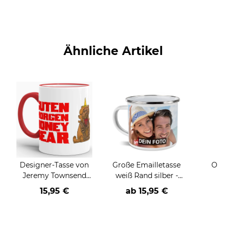
Ähnliche Artikel
Designer-Tasse von
Große Emailletasse
Outd
Jeremy Townsend
weiß Rand silber -
"Honeybear"
480 ml
Wil
15,95 €
ab
15,95 €
a
Fami
Bl