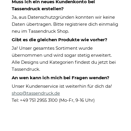
Muss ich ein neues Kundenkonto bei
Tassendruck erstellen?
Ja, aus Datenschutzgründen konnten wir keine
Daten übertragen. Bitte registriere dich einmalig
neu im Tassendruck Shop.
Gibt es die gleichen Produkte wie vorher?
Ja! Unser gesamtes Sortiment wurde
übernommen und wird sogar stetig erweitert.
Brotdose mit Name gravieren
Alle Designs und Kategorien findest du jetzt bei
- Hase
Tassendruck.
An wen kann ich mich bei Fragen wenden?
Unser Kundenservice ist weiterhin für dich da!
Eigenschaften
shop@tassendruck.de
Herstellerinformationen
Tel: +49 751 2955 3100 (Mo-Fr, 9-16 Uhr)
24,95 €
Sofort verfügbar
inkl. 19% MwSt. , zzgl.
Versand