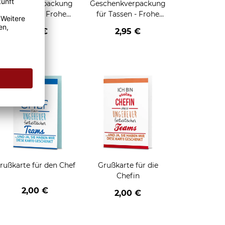
Geschenkverpackung
Geschenkverpackung
für Tassen - Frohe
für Tassen - Frohe
eihnachten - HO HO
Weihnachten - Rentier
2,95 €
2,95 €
HO - schwarz
enken
rußkarte für den Chef
Grußkarte für die
Chefin
2,00 €
2,00 €