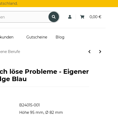
tschland.
0,00 €
skunden
Gutscheine
Blog
dene Berufe
Ich löse Probleme - Eigener
dge Blau
B24015-001
Höhe 95 mm, Ø 82 mm