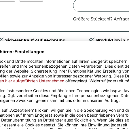
Größere Stückzahl? Anfrage 
Sicherer Kauf Auf Rechnung
Produktion in 
Passende Verpackungen
eme - Eigener
se Probleme, von denen Du
st Gestalten mit eigenem
und Kollegen. Perfekt auch
lichen Kaffeegenuss.