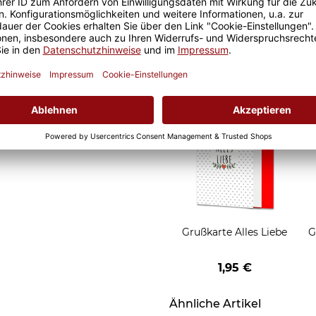
Geschenkverpackung
für Tassen - Frohe
Weihnachten - HO HO
W
2,95 €
HO - rot
Grußkarten zum Versch
Grußkarte Alles Liebe
G
1,95 €
Ähnliche Artikel