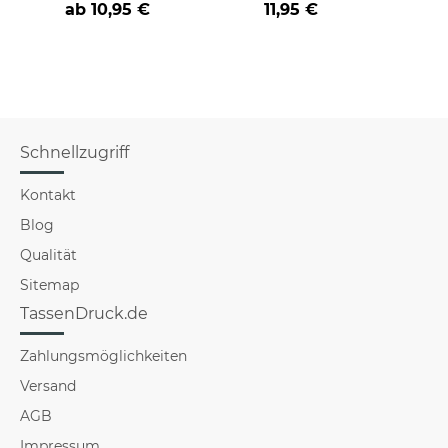
ab
10,95 €
11,95 €
versch
für Mä
Schnellzugriff
Kontakt
Blog
Qualität
Sitemap
TassenDruck.de
Zahlungsmöglichkeiten
Versand
AGB
Impressum