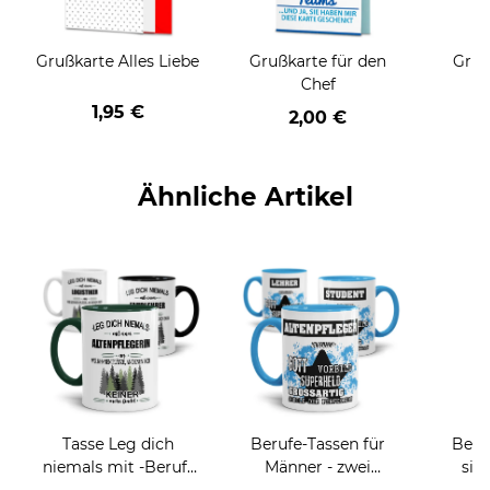
Grußkarte Alles Liebe
Grußkarte für den
Gruß
Chef
1,95 €
2,00 €
Ähnliche Artikel
Tasse Leg dich
Berufe-Tassen für
Beru
niemals mit -Beruf-
Männer - zwei
sie
an
Farbvarianten
BE