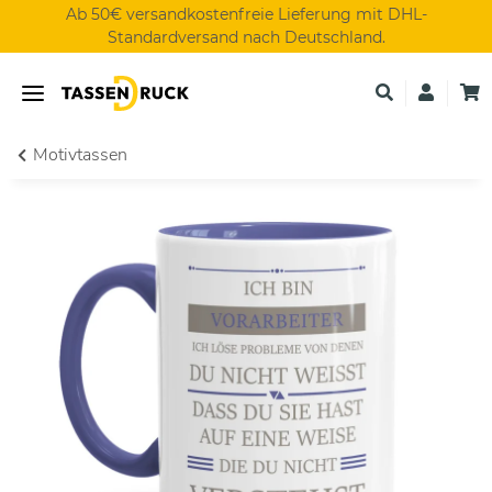
Ab 50€ versandkostenfreie Lieferung mit DHL-
Standardversand nach Deutschland.
Motivtassen