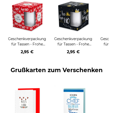
Geschenkverpackung
Geschenkverpackung
Gesch
für Tassen - Frohe
für Tassen - Frohe
für T
Weihnachten - HO
Weihnachten - HO
Wei
2,95 €
2,95 €
HO HO - rot
HO HO - schwarz
Grußkarten zum Verschenken