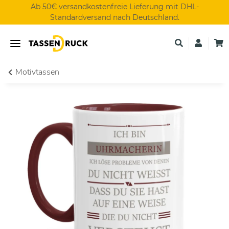
Ab 50€ versandkostenfreie Lieferung mit DHL-
Standardversand nach Deutschland.
Motivtassen