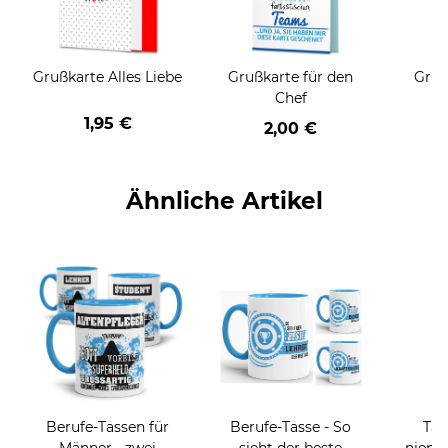
Grußkarte Alles Liebe
Grußkarte für den
Gruß
Chef
1,95 €
2,00 €
Ähnliche Artikel
Berufe-Tassen für
Berufe-Tasse - So
Tas
Männer - zwei
sieht der beste
niema