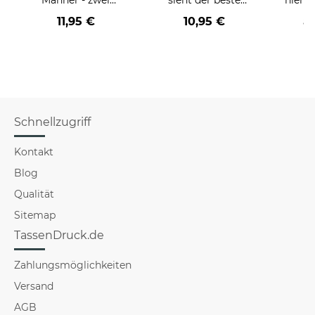
Farbvarianten
BERUF aus -
11,95 €
10,95 €
a
verschiedene Berufe
für Männer - Hellblau
Schnellzugriff
Kontakt
Blog
Qualität
Sitemap
TassenDruck.de
Zahlungsmöglichkeiten
Versand
AGB