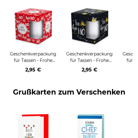
Geschenkverpackung
Geschenkverpackung
Gesch
für Tassen - Frohe
für Tassen - Frohe
für T
Weihnachten - HO
Weihnachten - HO
Wei
2,95 €
2,95 €
HO HO - rot
HO HO - schwarz
Grußkarten zum Verschenken