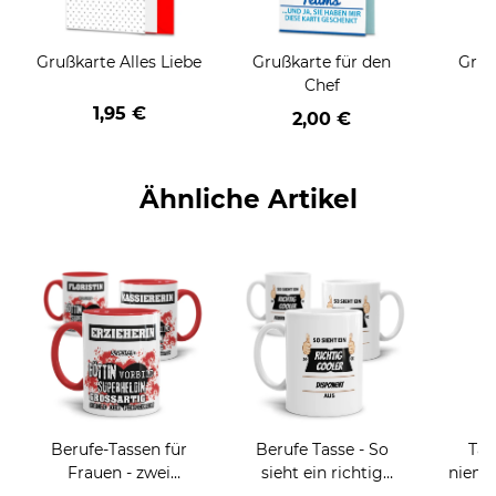
Grußkarte Alles Liebe
Grußkarte für den
Gruß
Chef
1,95 €
2,00 €
Ähnliche Artikel
Berufe-Tassen für
Berufe Tasse - So
Tas
Frauen - zwei
sieht ein richtig
niema
Farbvarianten
cooler -BERUF- aus