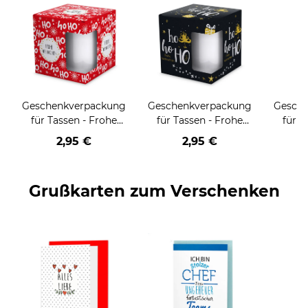
Geschenkverpackung
Geschenkverpackung
Gesch
für Tassen - Frohe
für Tassen - Frohe
für T
Weihnachten - HO
Weihnachten - HO
Wei
2,95 €
2,95 €
HO HO - rot
HO HO - schwarz
Grußkarten zum Verschenken