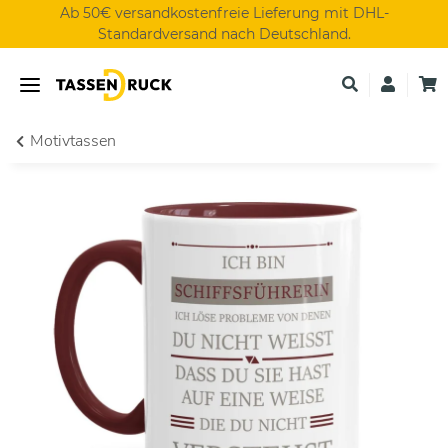
Ab 50€ versandkostenfreie Lieferung mit DHL-
Standardversand nach Deutschland.
Motivtassen