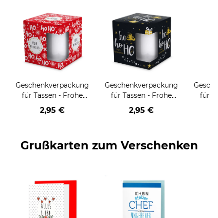
Geschenkverpackung
Geschenkverpackung
Gesch
für Tassen - Frohe
für Tassen - Frohe
für T
Weihnachten - HO
Weihnachten - HO
Wei
2,95 €
2,95 €
HO HO - rot
HO HO - schwarz
Grußkarten zum Verschenken