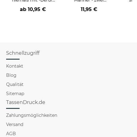
an
Farbvarianten
BE
ab
10,95 €
11,95 €
versch
für Mä
Schnellzugriff
Kontakt
Blog
Qualität
Sitemap
TassenDruck.de
Zahlungsmöglichkeiten
Versand
AGB