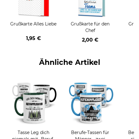
Grußkarte Alles Liebe
Grußkarte für den
Gruß
Chef
1,95 €
2,00 €
Ähnliche Artikel
Tasse Leg dich
Berufe-Tassen für
Beru
niemals mit -Beruf-
Männer - zwei
sie