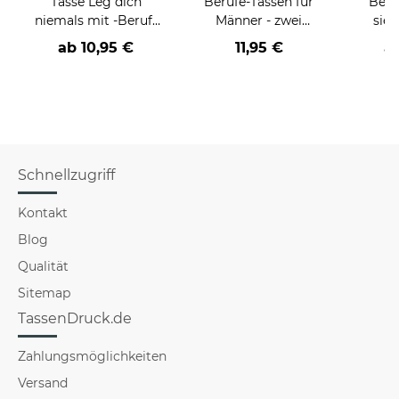
Tasse Leg dich
Berufe-Tassen für
Beru
niemals mit -Beruf-
Männer - zwei
sieh
an
Farbvarianten
coole
ab
10,95 €
11,95 €
a
Schnellzugriff
Kontakt
Blog
Qualität
Sitemap
TassenDruck.de
Zahlungsmöglichkeiten
Versand