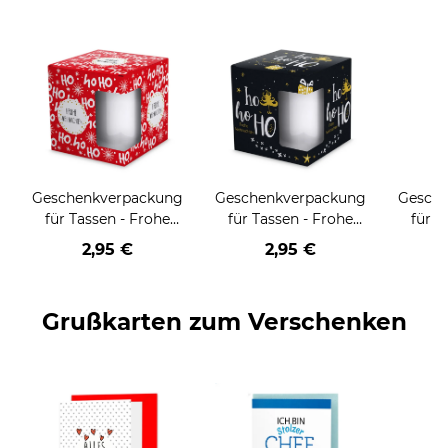
Geschenkverpackung
Geschenkverpackung
Gesch
für Tassen - Frohe
für Tassen - Frohe
für T
Weihnachten - HO
Weihnachten - HO
Wei
2,95 €
2,95 €
HO HO - rot
HO HO - schwarz
Grußkarten zum Verschenken