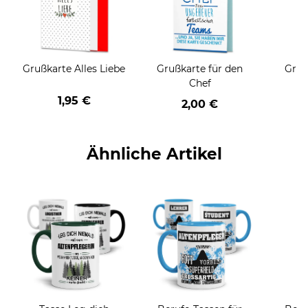
Grußkarte Alles Liebe
Grußkarte für den
Gruß
Chef
1,95 €
2,00 €
Ähnliche Artikel