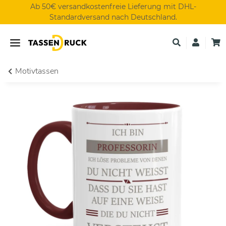
Ab 50€ versandkostenfreie Lieferung mit DHL-
Standardversand nach Deutschland.
Motivtassen