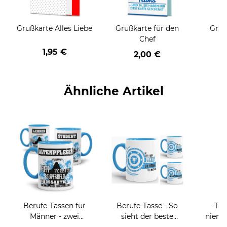
Grußkarte Alles Liebe
Grußkarte für den
Gruß
Chef
1,95 €
2,00 €
Ähnliche Artikel
Berufe-Tassen für
Berufe-Tasse - So
Tas
Männer - zwei
sieht der beste
niema
Farbvarianten
BERUF aus -