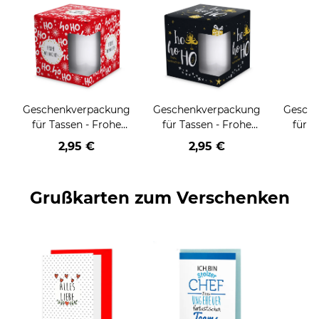
Geschenkverpackung
Geschenkverpackung
Gesch
für Tassen - Frohe
für Tassen - Frohe
für T
Weihnachten - HO
Weihnachten - HO
Wei
2,95 €
2,95 €
HO HO - rot
HO HO - schwarz
Grußkarten zum Verschenken