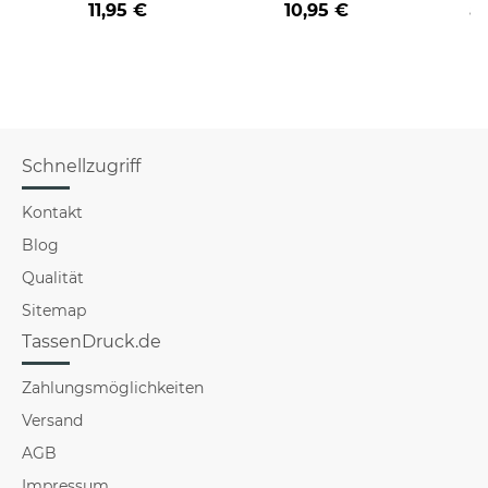
11,95 €
10,95 €
a
verschiedene Berufe
für Männer - Hellblau
Schnellzugriff
Kontakt
Blog
Qualität
Sitemap
TassenDruck.de
Zahlungsmöglichkeiten
Versand
AGB
Impressum