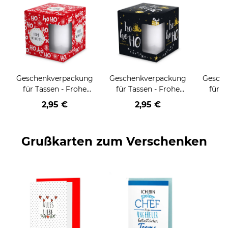
Geschenkverpackung
Geschenkverpackung
Gesch
für Tassen - Frohe
für Tassen - Frohe
für T
Weihnachten - HO
Weihnachten - HO
Wei
2,95 €
2,95 €
HO HO - rot
HO HO - schwarz
Grußkarten zum Verschenken