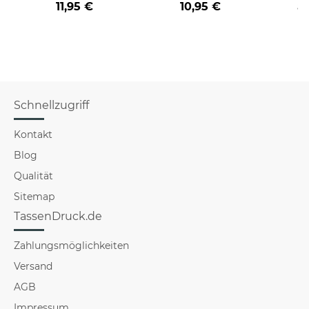
11,95 €
10,95 €
a
verschiedene Berufe
für Männer - Hellblau
Schnellzugriff
Kontakt
Blog
Qualität
Sitemap
TassenDruck.de
Zahlungsmöglichkeiten
Versand
AGB
Impressum