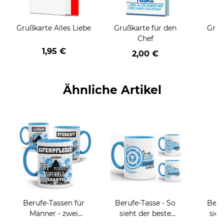
Grußkarte Alles Liebe
Grußkarte für den
Gruß
Chef
1,95 €
2,00 €
Ähnliche Artikel
Berufe-Tassen für
Berufe-Tasse - So
Beru
Männer - zwei
sieht der beste
sieh
Farbvarianten
BERUF aus -
coole