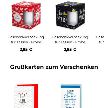
Geschenkverpackung
Geschenkverpackung
Gesch
für Tassen - Frohe
für Tassen - Frohe
für T
Weihnachten - HO
Weihnachten - HO
Wei
2,95 €
2,95 €
HO HO - rot
HO HO - schwarz
Grußkarten zum Verschenken