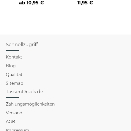
ab
10,95 €
11,95 €
versch
für Mä
Schnellzugriff
Kontakt
Blog
Qualität
Sitemap
TassenDruck.de
Zahlungsmöglichkeiten
Versand
AGB
Impressum