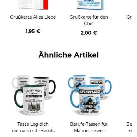
Grußkarte Alles Liebe
Grußkarte für den
Gruß
Chef
1,95 €
2,00 €
Ähnliche Artikel
Tasse Leg dich
Berufe-Tassen für
Beru
niemals mit -Beruf-
Männer - zwei
sie
an
Farbvarianten
BE