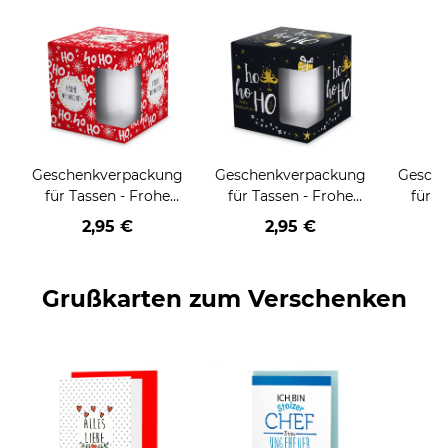
Geschenkverpackung
Geschenkverpackung
Gesch
für Tassen - Frohe
für Tassen - Frohe
für T
Weihnachten - HO
Weihnachten - HO
Wei
2,95 €
2,95 €
HO HO - rot
HO HO - schwarz
Grußkarten zum Verschenken