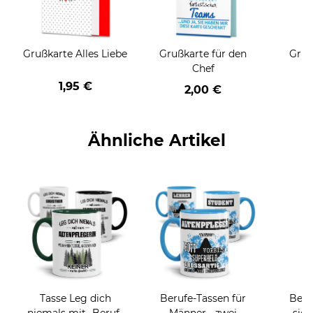
Grußkarte Alles Liebe
Grußkarte für den
Gruß
Chef
1,95 €
2,00 €
Ähnliche Artikel
Tasse Leg dich
Berufe-Tassen für
Beru
niemals mit -Beruf-
Männer - zwei
sieh