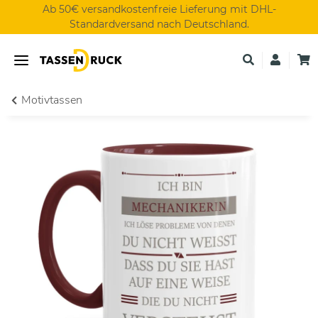
Ab 50€ versandkostenfreie Lieferung mit DHL-
Standardversand nach Deutschland.
Motivtassen