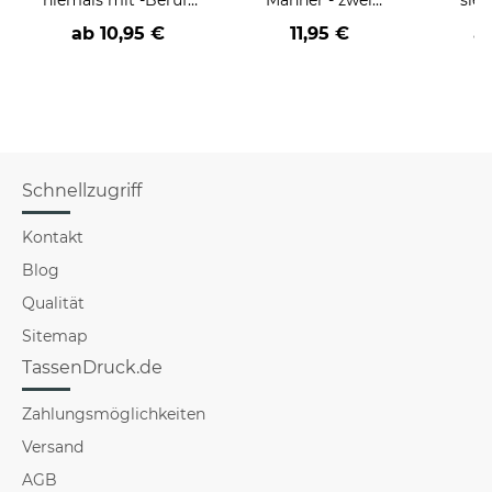
an
Farbvarianten
coole
ab
10,95 €
11,95 €
a
Schnellzugriff
Kontakt
Blog
Qualität
Sitemap
TassenDruck.de
Zahlungsmöglichkeiten
Versand
AGB