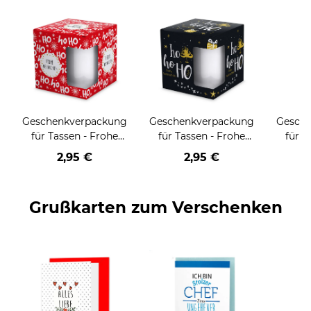
Geschenkverpackung
Geschenkverpackung
Gesch
für Tassen - Frohe
für Tassen - Frohe
für T
Weihnachten - HO
Weihnachten - HO
Wei
2,95 €
2,95 €
HO HO - rot
HO HO - schwarz
Grußkarten zum Verschenken