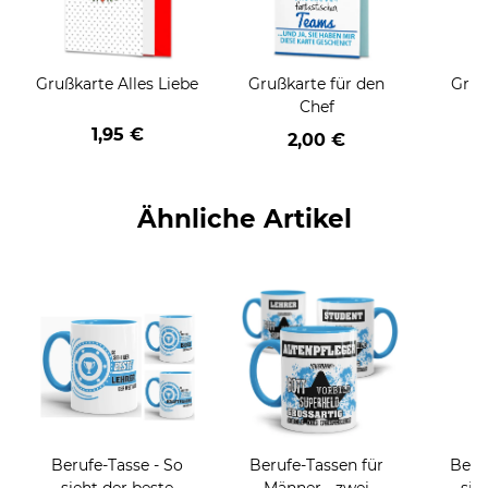
Grußkarte Alles Liebe
Grußkarte für den
Gruß
Chef
1,95 €
2,00 €
Ähnliche Artikel
Berufe-Tasse - So
Berufe-Tassen für
Beru
sieht der beste
Männer - zwei
sie