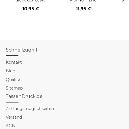
BERUF aus -
Farbvarianten
BE
10,95 €
11,95 €
verschiedene Berufe
versch
für Männer - Hellblau
f
Schnellzugriff
Kontakt
Blog
Qualität
Sitemap
TassenDruck.de
Zahlungsmöglichkeiten
Versand
AGB