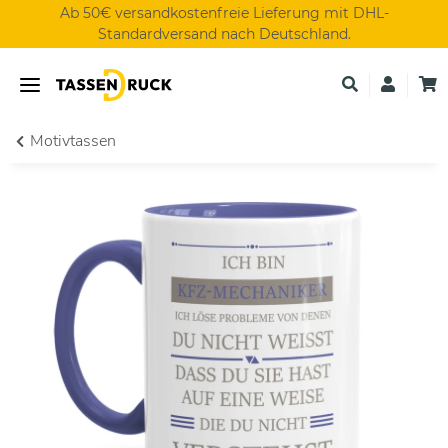
Ab 50€ versandkostenfreie Lieferung mit DHL-
Standardversand nach Deutschland.
Motivtassen