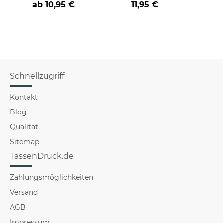
an
Farbvarianten
BE
ab
10,95 €
11,95 €
versch
für Mä
Schnellzugriff
Kontakt
Blog
Qualität
Sitemap
TassenDruck.de
Zahlungsmöglichkeiten
Versand
AGB