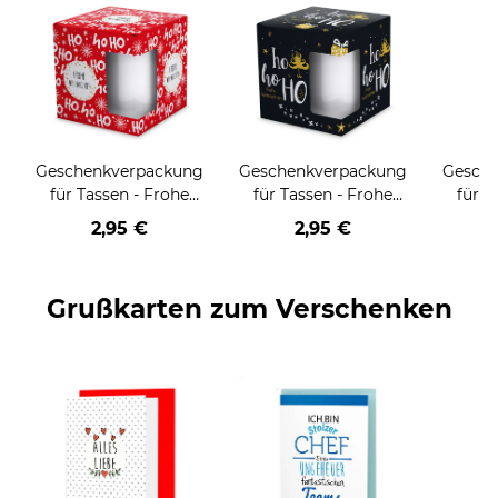
Geschenkverpackung
Geschenkverpackung
Gesch
für Tassen - Frohe
für Tassen - Frohe
für T
Weihnachten - HO
Weihnachten - HO
Wei
2,95 €
2,95 €
HO HO - rot
HO HO - schwarz
Grußkarten zum Verschenken