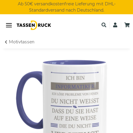
Ab 50€ versandkostenfreie Lieferung mit DHL-
Standardversand nach Deutschland.
Motivtassen