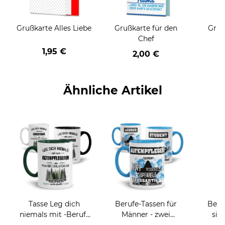
Grußkarte Alles Liebe
Grußkarte für den
Gruß
Chef
1,95 €
2,00 €
Ähnliche Artikel
Tasse Leg dich
Berufe-Tassen für
Beru
niemals mit -Beruf-
Männer - zwei
sie