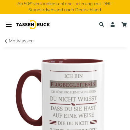
Ab 50€ versandkostenfreie Lieferung mit DHL-
Standardversand nach Deutschland.
Motivtassen