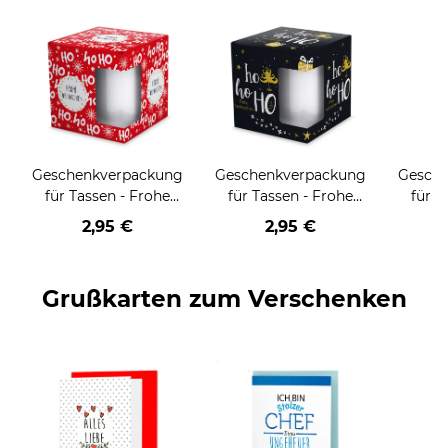
Geschenkverpackung
Geschenkverpackung
Gesch
für Tassen - Frohe
für Tassen - Frohe
für T
Weihnachten - HO
Weihnachten - HO
Wei
2,95 €
2,95 €
HO HO - rot
HO HO - schwarz
Grußkarten zum Verschenken