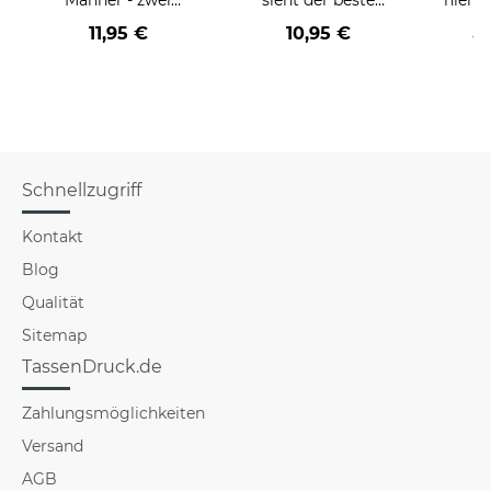
Farbvarianten
BERUF aus -
11,95 €
10,95 €
a
verschiedene Berufe
für Männer - Hellblau
Schnellzugriff
Kontakt
Blog
Qualität
Sitemap
TassenDruck.de
Zahlungsmöglichkeiten
Versand
AGB