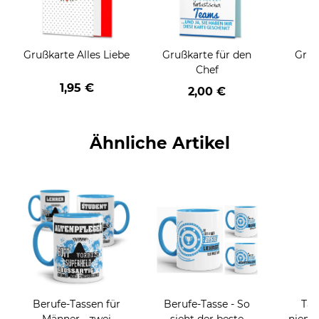
Grußkarte Alles Liebe
Grußkarte für den
Gruß
Chef
1,95 €
2,00 €
Ähnliche Artikel
Berufe-Tassen für
Berufe-Tasse - So
Tas
Männer - zwei
sieht der beste
niema