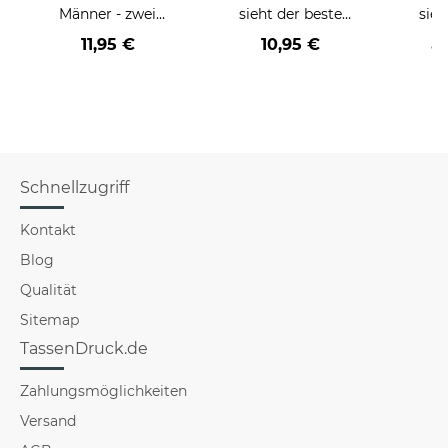
Männer - zwei
sieht der beste
sieh
Farbvarianten
BERUF aus -
coole
11,95 €
10,95 €
a
verschiedene Berufe
für Männer - Hellblau
Schnellzugriff
Kontakt
Blog
Qualität
Sitemap
TassenDruck.de
Zahlungsmöglichkeiten
Versand