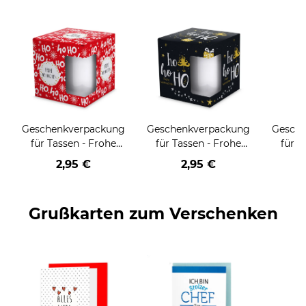
Geschenkverpackung
Geschenkverpackung
Gesch
für Tassen - Frohe
für Tassen - Frohe
für T
Weihnachten - HO
Weihnachten - HO
Wei
2,95 €
2,95 €
HO HO - rot
HO HO - schwarz
Grußkarten zum Verschenken