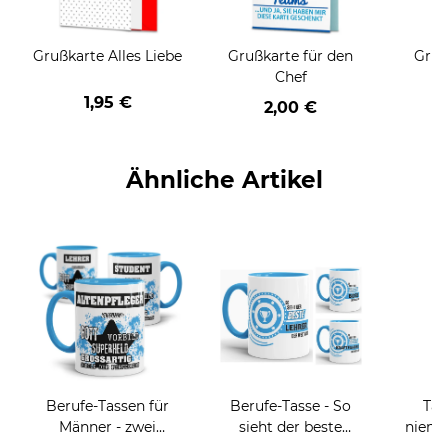
Grußkarte Alles Liebe
Grußkarte für den
Gruß
Chef
1,95 €
2,00 €
Ähnliche Artikel
Berufe-Tassen für
Berufe-Tasse - So
Tas
Männer - zwei
sieht der beste
niema
Farbvarianten
BERUF aus -