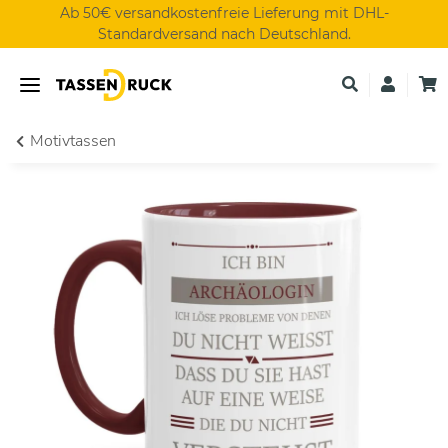
Ab 50€ versandkostenfreie Lieferung mit DHL-
Standardversand nach Deutschland.
Motivtassen