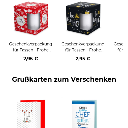
Geschenkverpackung
Geschenkverpackung
Gesch
für Tassen - Frohe
für Tassen - Frohe
für T
Weihnachten - HO
Weihnachten - HO
Wei
2,95 €
2,95 €
HO HO - rot
HO HO - schwarz
Grußkarten zum Verschenken