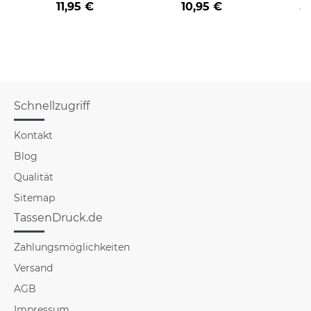
11,95 €
10,95 €
a
verschiedene Berufe
für Männer - Hellblau
Schnellzugriff
Kontakt
Blog
Qualität
Sitemap
TassenDruck.de
Zahlungsmöglichkeiten
Versand
AGB
Impressum