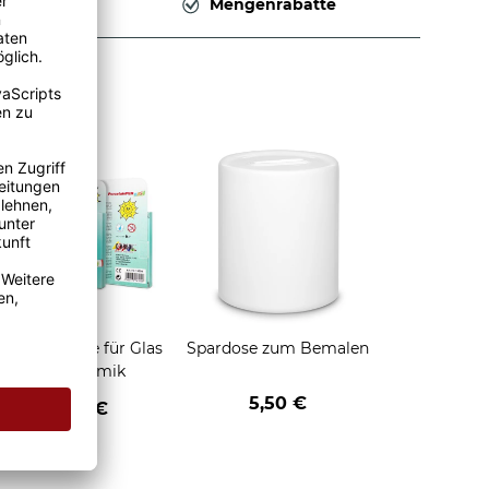
Deutschland
Mengenrabatte
orzellanstifte für Glas
Spardose zum Bemalen
und Keramik
5,50 €
14,95 €