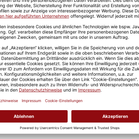
Sicherer Kauf Auf Rechnung
Produktion in 
Passend zur Basteltasse
fläche - Ideal zum Basteln
Geschenkverpackung 1
P
Tasse mit Fenster
2,50 €
Ähnliche Artikel