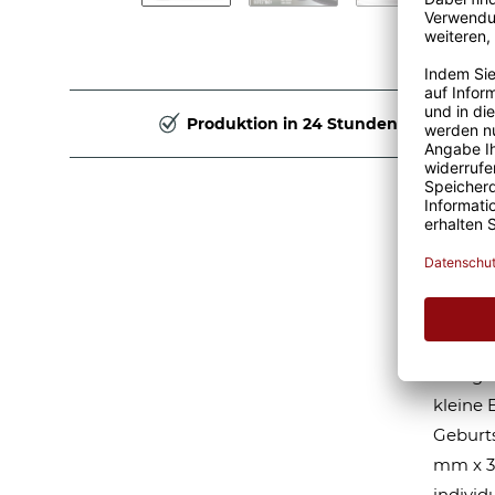
Produktion in 24 Stunden
Auto
Astr
Ein Ast
träume
einziga
kleine 
Geburts
mm x 3
indivi