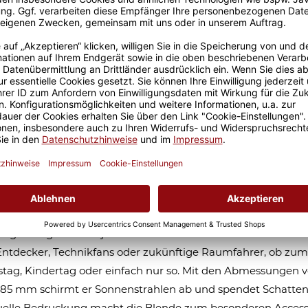
Größere Stückzahl? Anfrage 
Sicherer Kauf Auf Rechnung
Produktion in 
-Sonnenschutz - Lieblingsplatz -
onaut - mit Name
ronaut auf Weltraummission - für Kinder, die vom Universu
n! Mit Wunschname versehen wird der Sonnenschutz zu e
rtigen Begleiter auf jeder Fahrt durchs All. Ideal als Geschen
Entdecker, Technikfans oder zukünftige Raumfahrer, ob zum
tag, Kindertag oder einfach nur so. Mit den Abmessungen 
85 mm schirmt er Sonnenstrahlen ab und spendet Schatten
duelle Bedruckung macht die Blende zum besonderen Access