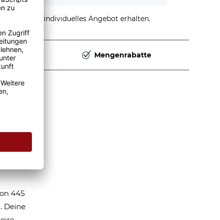
stellen und individuelles Angebot erhalten.
Deutschland
Mengenrabatte
m
inem
k für
von 445
. Deine
oire