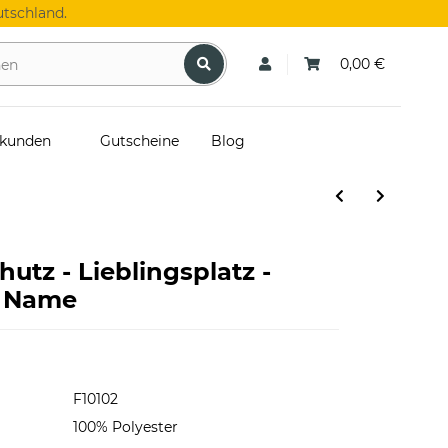
tschland.
0,00 €
skunden
Gutscheine
Blog
tz - Lieblingsplatz -
t Name
F10102
100% Polyester