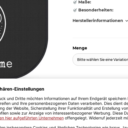
Maße:
Besonderheiten:
Herstellerinformationen
Menge
Bitte wählen Sie eine Variatio
13,95 €
inkl. 19% MwSt. , zzgl.
Versand
x
Dieser Artikel hat Varia
Variation aus.