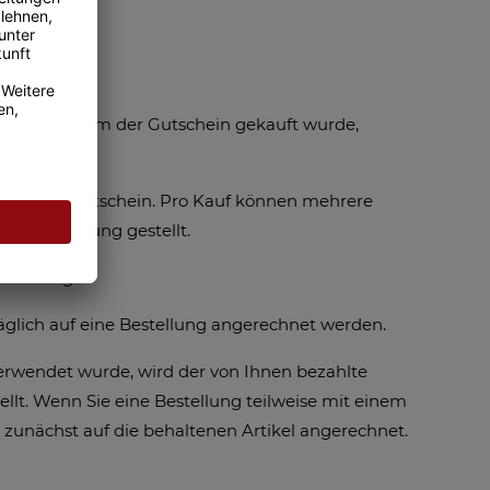
jahres, in dem der Gutschein gekauft wurde,
 Geschenkgutschein. Pro Kauf können mehrere
zur Verfügung gestellt.
ezahlung.
äglich auf eine Bestellung angerechnet werden.
verwendet wurde, wird der von Ihnen bezahlte
llt. Wenn Sie eine Bestellung teilweise mit einem
zunächst auf die behaltenen Artikel angerechnet.