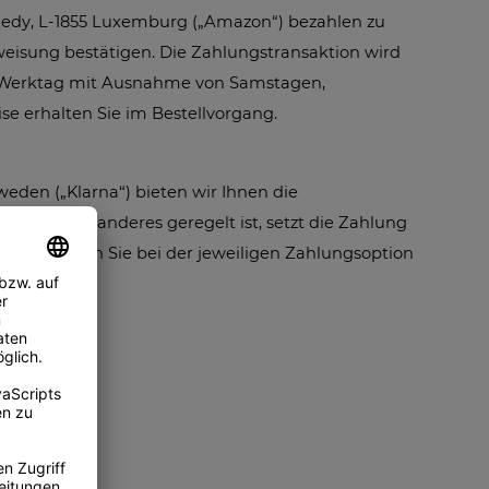
edy, L-1855 Luxemburg („Amazon“) bezahlen zu
weisung bestätigen. Die Zahlungstransaktion wird
er Werktag mit Ausnahme von Samstagen,
se erhalten Sie im Bestellvorgang.
eden („Klarna“) bieten wir Ihnen die
end nichts anderes geregelt ist, setzt die Zahlung
eise erhalten Sie bei der jeweiligen Zahlungsoption