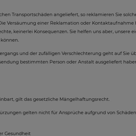
chen Transportschäden angeliefert, so reklamieren Sie solche
. Die Versäumung einer Reklamation oder Kontaktaufnahme h
echte, keinerlei Konsequenzen. Sie helfen uns aber, unser
 können.
tergangs und der zufälligen Verschlechterung geht auf Sie ü
rsendung bestimmten Person oder Anstalt ausgeliefert habe
nbart, gilt das gesetzliche Mängelhaftungsrecht.
zungen gelten nicht für Ansprüche aufgrund von Schäden, d
der Gesundheit