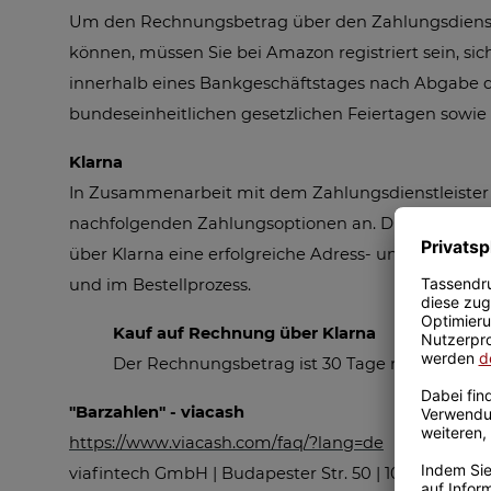
Um den Rechnungsbetrag über den Zahlungsdienstl
können, müssen Sie bei Amazon registriert sein, s
innerhalb eines Bankgeschäftstages nach Abgabe d
bundeseinheitlichen gesetzlichen Feiertagen sowie 
Klarna
In Zusammenarbeit mit dem Zahlungsdienstleister Kl
nachfolgenden Zahlungsoptionen an. Die Zahlung übe
über Klarna eine erfolgreiche Adress- und Bonitätsp
und im Bestellprozess.
Kauf auf Rechnung über Klarna
Der Rechnungsbetrag ist 30 Tage nach Versand
"Barzahlen" - viacash
https://www.viacash.com/faq/?lang=de
viafintech GmbH | Budapester Str. 50 | 10787 Berlin