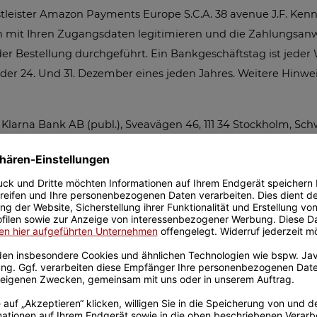
eister Amazon Payments Europe S.C.A. 38 avenue J.F. Kenn
ich mit Ihren Zugangsdaten legitimieren und die Zahlungsan
er Bestellung durchgeführt. Ein Bankgeschäftstag ist jed
der 24. Und 31. Dezember eines jeden Jahres. Weitere Hinwei
arna Bank AB (publ.), Sveavägen 46, 111 34 Stockholm, Schw
r Klarna ist nur für Verbraucher verfügbar. Sofern nachfolg
rüfung voraus und sie erfolgt direkt an Klarna. Weitere Hinw
 der Ware und Erhalt der Rechnung fällig.
 | Deutschland