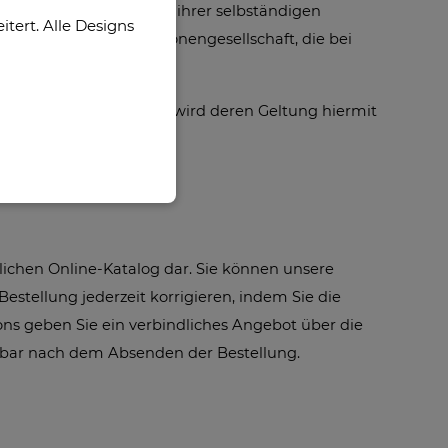
ihrer gewerblichen noch ihrer selbständigen
ert. Alle Designs
eine rechtsfähige Personengesellschaft, die bei
elt.
schäftsbedingungen, wird deren Geltung hiermit
lichen Online-Katalog dar. Sie können unsere
stellung jederzeit korrigieren, indem Sie die
ons geben Sie ein verbindliches Angebot über die
elbar nach dem Absenden der Bestellung.