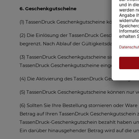
6. Geschenkgutscheine
(1) TassenDruck Geschenkgutscheine können auf
ht
(2) Die Einlösung der TassenDruck Geschenkgutschei
begrenzt. Nach Ablauf der Gültigkeitsdauer verfällt
(3) TassenDruck Geschenkgutscheine sind beschrä
TassenDruck Geschenkgutscheine eingelöst werden. 
(4) Die Aktivierung des TassenDruck Geschenkgutsc
(5) TassenDruck Geschenkgutscheine können nur vor
(6) Sollten Sie Ihre Bestellung stornieren oder Wa
Betrag auf Ihren TassenDruck Geschenkgutschein zu
TassenDruck-Geschenkgutschein bezahlt haben und 
Ein darüber hinausgehender Betrag wird auf die u