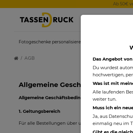
Ab 50€ v
Fotogeschenke personalisieren
Themenwelten
W
AGB
Das Angebot von P
Du wurdest auto
hochwertigen, per
Was ist mit mein
Allgemeine Geschäftsbedingung
Alle laufenden Be
Allgemeine Geschäftsbedingungen
weiter tun.
Muss ich ein neu
1. Geltungsbereich
Ja, aus Datenschu
Für alle Bestellungen über unseren Online-Shop d
einmalig neu im 
Gibt es die gleic