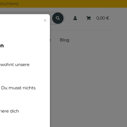
tschland.
0,00 €
×
skunden
Gutscheine
Blog
en
gewohnt unsere
. Du musst nichts
iere dich
n AGB.