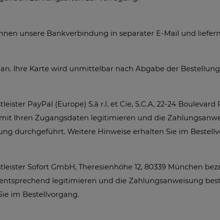
Ihnen unsere Bankverbindung in separater E-Mail und liefe
 an. Ihre Karte wird unmittelbar nach Abgabe der Bestellung 
ter PayPal (Europe) S.à r.l. et Cie, S.C.A, 22-24 Boulevar
ch mit Ihren Zugangsdaten legitimieren und die Zahlungsanw
ng durchgeführt. Weitere Hinweise erhalten Sie im Bestell
ister Sofort GmbH, Theresienhöhe 12, 80339 München bezah
 entsprechend legitimieren und die Zahlungsanweisung best
Sie im Bestellvorgang.