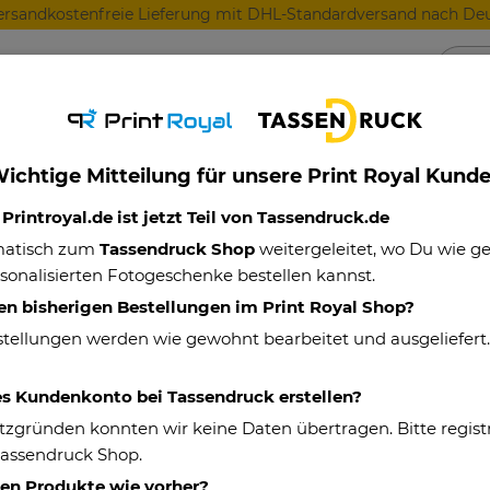
ersandkostenfreie Lieferung mit DHL-Standardversand nach Deu
Anlässe
Für Lieblingsmenschen
Für Geschäft
ichtige Mitteilung für unsere Print Royal Kund
rintroyal.de ist jetzt Teil von Tassendruck.de
matisch zum
Tassendruck Shop
weitergeleitet, wo Du wie 
sonalisierten Fotogeschenke bestellen kannst.
en bisherigen Bestellungen im Print Royal Shop?
en
stellungen werden wie gewohnt bearbeitet und ausgeliefert
es Kundenkonto bei Tassendruck erstellen?
tzgründen konnten wir keine Daten übertragen. Bitte registr
urch Verbraucher und Unternehmer gelten die nachfolgende
Tassendruck Shop.
hen Produkte wie vorher?