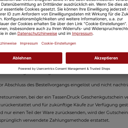
tps://tassendruck.de
eingelöst werden.
ne ist zeitlich auf 3 (drei) Jahre ab dem Ende des Kalender
 der Gutschein.
nkt auf einen maximalen Wert von € 100,- pro TassenDruck
Ein etwaig verbleibender Betrag wird für zukünftige Käufe 
heins erfolgt in der Regel innerhalb von 24 Stunden nach B
 Abschluss des Bestellvorgangs eingelöst und nicht nachtr
re retournieren, bei der ein TassenDruck Geschenkgutschein 
rückerstattet und für zukünftige Käufe zur Verfügung geste
nur einen Teil der Ware zurücksenden, wird der Gutschein 
rsprünglich verwendete Zahlungsmethode erstattet.