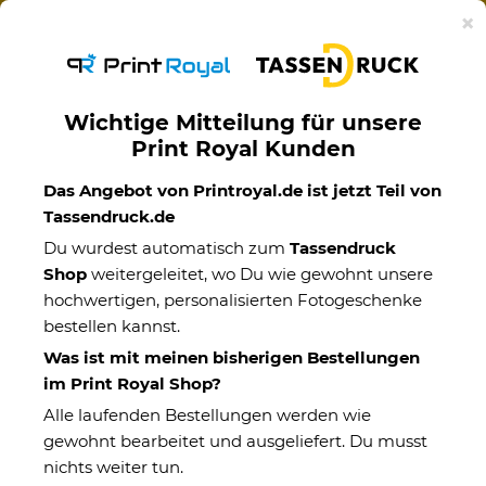
Ab 50€ versandkostenfreie Lieferung mit DHL-
×
Standardversand nach Deutschland.
Wichtige Mitteilung für unsere
Print Royal Kunden
Das Angebot von Printroyal.de ist jetzt Teil von
Tassendruck.de
Du wurdest automatisch zum
Tassendruck
Shop
weitergeleitet, wo Du wie gewohnt unsere
hochwertigen, personalisierten Fotogeschenke
Fotogeschenke personalisieren
bestellen kannst.
Was ist mit meinen bisherigen Bestellungen
im Print Royal Shop?
Kategorien
Alle laufenden Bestellungen werden wie
gewohnt bearbeitet und ausgeliefert. Du musst
nichts weiter tun.