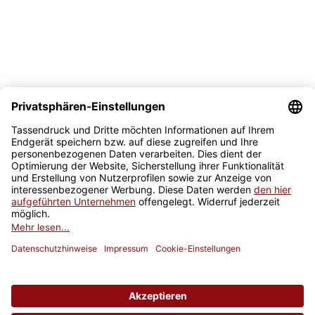
Sicher kaufen
Newsletter
Jetzt anmelden
* Alle Preise inkl. gesetzlicher USt., zzgl.
Versand